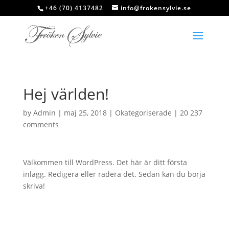
+46 (70) 4137482
info@frokensylvie.se
Hej världen!
by
Admin
|
maj 25, 2018
|
Okategoriserade
|
20 237
comments
Välkommen till WordPress. Det här är ditt första
inlägg. Redigera eller radera det. Sedan kan du börja
skriva!