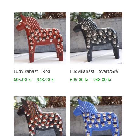
605.00 kr
605.00 kr
till
till
948.00 kr
948.00 kr
Ludvikahäst – Röd
Ludvikahäst – Svart/Grå
Prisintervall:
Prisintervall
605.00
kr
–
948.00
kr
605.00
kr
–
948.00
kr
605.00 kr
605.00 kr
till
till
948.00 kr
948.00 kr