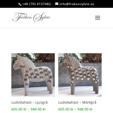
+46 (70) 4137482
info@frokensylvie.se
Ludvikahäst – Ljusgrå
Ludvikahäst – Mörkgrå
Prisintervall:
Prisintervall
605.00
kr
–
948.00
kr
605.00
kr
–
948.00
kr