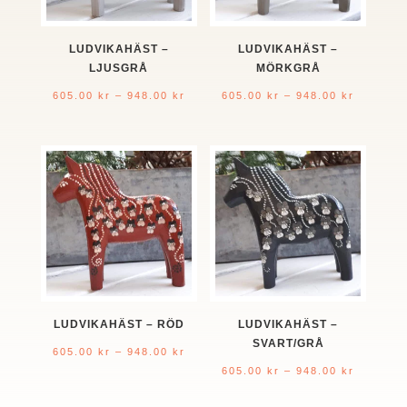
LUDVIKAHÄST –
LUDVIKAHÄST –
LJUSGRÅ
MÖRKGRÅ
Prisintervall:
Prisinter
605.00
kr
–
948.00
kr
605.00
kr
–
948.00
kr
605.00 kr
605.00 k
till
till
948.00 kr
948.00 k
LUDVIKAHÄST – RÖD
LUDVIKAHÄST –
SVART/GRÅ
Prisintervall:
605.00
kr
–
948.00
kr
Prisinter
605.00
kr
–
948.00
kr
605.00 kr
605.00 k
till