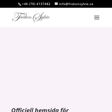
+46 (70) 4137482
info@frokensylvie.se
Officiell hemsida för